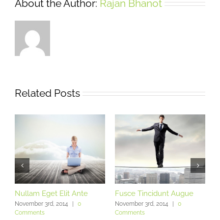
About the Author:
Rajan Bhanot
Related Posts
Nullam Eget Elit Ante
Fusce Tincidunt Augue
E
November 3rd, 2014
|
0
November 3rd, 2014
|
0
N
Comments
Comments
C