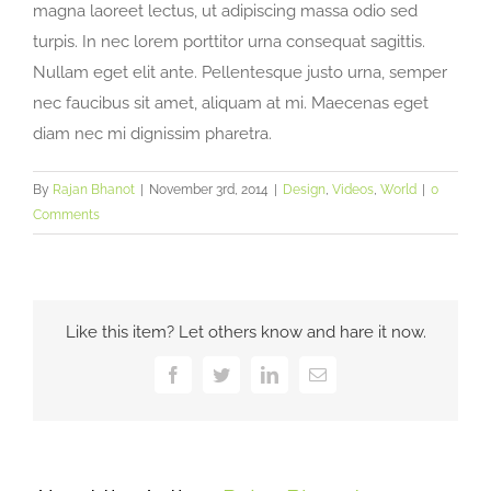
magna laoreet lectus, ut adipiscing massa odio sed
turpis. In nec lorem porttitor urna consequat sagittis.
Nullam eget elit ante. Pellentesque justo urna, semper
nec faucibus sit amet, aliquam at mi. Maecenas eget
diam nec mi dignissim pharetra.
By
Rajan Bhanot
|
November 3rd, 2014
|
Design
,
Videos
,
World
|
0
Comments
Like this item? Let others know and hare it now.
Facebook
Twitter
LinkedIn
Email